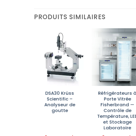
PRODUITS SIMILAIRES
Ajouter
Ajouter
Ajoute
à la liste
à la liste
à la lis
d’envies
d’envies
d’envi
photomètre
DSA30 Krüss
Réfrigérateurs 
 Konica
Scientific –
Porte Vitrée
nolta
Analyseur de
Fisherbrand —
goutte
Contrôle de
Température, LE
et Stockage
Laboratoire