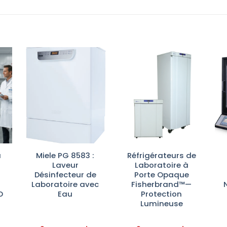
r
Ajouter
Ajouter
te
à la liste
à la liste
es
d’envies
d’envies
à
Miele PG 8583 :
Réfrigérateurs de
Laveur
Laboratoire à
Désinfecteur de
Porte Opaque
Laboratoire avec
Fisherbrand™—
D
Eau
Protection
Lumineuse