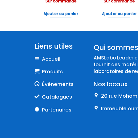
ommande
Sur commande
Sur commande
 au panier
Ajouter au panier
Ajouter au panier
Liens utiles
Qui sommes
AMSLabo Leader en
Accueil
fournit des matéri
Produits
laboratoires de re
Nos locaux
Événements
20 rue Mohame
Catalogues
Immeuble oumn
Partenaires