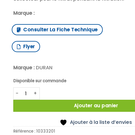
Marque :
Consulter La Fiche Technique
Flyer
Marque :
DURAN
Disponible sur commande
quantité de DURAN™ Fiole à vide, avec tubulure laté
Ajouter au panier
Ajouter à la liste d’envies
Référence :
10333201