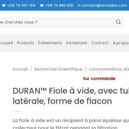
☎
+216 74 407 194 ☎
+216 70 860 625 ✉
contact@amslabo.com
herche
 :
Accueil
Produits
Événements
Partenaire
Contact
A propo
Accueil
/
Recherche Scientifique
/
consommables da 
Sur commande
DURAN™ Fiole à vide, avec tu
latérale, forme de flacon
La fiole à vide est un récipient à paroi épaisse qu
collecteur pour le filtrat pendant la filtration.