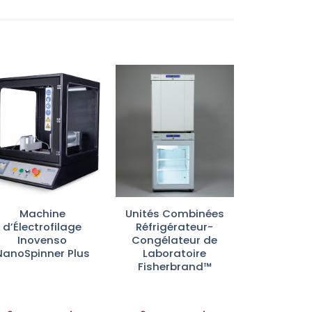
Ajouter
Ajouter
à la liste
à la liste
d’envies
d’envies
Machine
Unités Combinées
d’Électrofilage
Réfrigérateur-
Inovenso
Congélateur de
NanoSpinner Plus
Laboratoire
Fisherbrand™