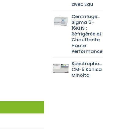
avec Eau
Centrifugeuse
Sigma 6-
16KHS :
Réfrigérée et
Chauffante
Haute
Performance
Spectrophotomètre
CM-5 Konica
Minolta
rale, forme de flacon