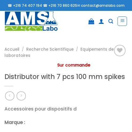
Passer
☎
+216 74 407 194 ☎
+216 70 860 625✉
contact@amslabo.com
au
contenu
Accueil
/
Recherche Scientifique
/
Equipements de
laboratoires
Sur commande
Ajouter
Distributor with 7 pcs 100 mm spikes
à la
liste
d’envies
Accessoires pour dispositifs d
Marque :