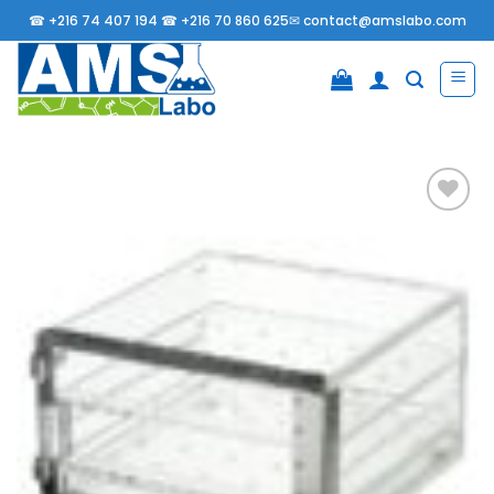
Passer
☎
+216 74 407 194 ☎
+216 70 860 625✉
contact@amslabo.com
au
contenu
Ajouter
à la
liste
d’envies