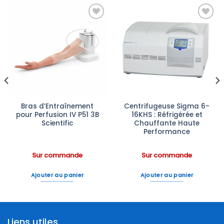
Ajouter
Ajouter
à la liste
à la liste
d’envies
d’envies
Bras d’Entraînement
Centrifugeuse Sigma 6-
pour Perfusion IV P51 3B
16KHS : Réfrigérée et
Scientific
Chauffante Haute
Performance
Sur commande
Sur commande
Ajouter au panier
Ajouter au panier
Liens utiles