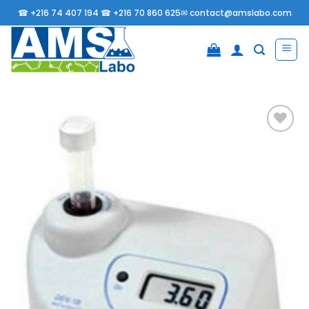
Passer
☎
+216 74 407 194 ☎
+216 70 860 625✉
contact@amslabo.com
au
contenu
Ajouter
à la
liste
d’envies