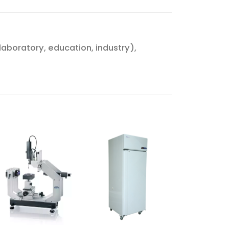
(laboratory, education, industry),
Ajouter
Ajouter
à la liste
à la liste
d’envies
d’envies