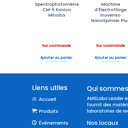
ras
Spectrophotomètre
Machine
aînement
CM-5 Konica
d’Électrofilage
rfusion IV
Minolta
Inovenso
Scientific
NanoSpinner Plu
ommande
Sur commande
Sur commande
 au panier
Ajouter au panier
Ajouter au panier
Liens utiles
Qui sommes
AMSLabo Leader en
Accueil
fournit des matéri
Produits
laboratoires de re
Nos locaux
Événements