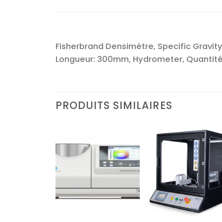
Fisherbrand Densimètre, Specific Gravity 
Longueur: 300mm, Hydrometer, Quantité
PRODUITS SIMILAIRES
Ajouter
Ajouter
Ajoute
à la liste
à la liste
à la lis
d’envies
d’envies
d’envi