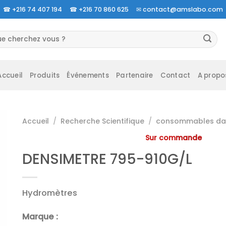
☎
+216 74 407 194 ☎
+216 70 860 625 ✉
contact@amslabo.com
herche
 :
Accueil
Produits
Événements
Partenaire
Contact
A propo
Accueil
/
Recherche Scientifique
/
consommables da 
Sur commande
DENSIMETRE 795-910G/L
Hydromètres
Marque :