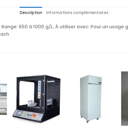
Description
Informations complémentaires
Range: 650 à 1000 g/L, À utiliser avec: Pour un usage 
Each
r
Ajouter
Ajouter
te
à la liste
à la liste
es
d’envies
d’envies