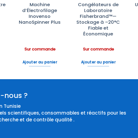
re
Machine
Congélateurs de
U
d’Électrofilage
Laboratoire
Inovenso
Fisherbrand™—
NanoSpinner Plus
Stockage à –20°C
Fiable et
Économique
Sur commande
Sur commande
Ajouter au panier
Ajouter au panier
-nous ?
 Tunisie
els scientifiques, consommables et réactifs pour les
cherche et de contrôle qualité .