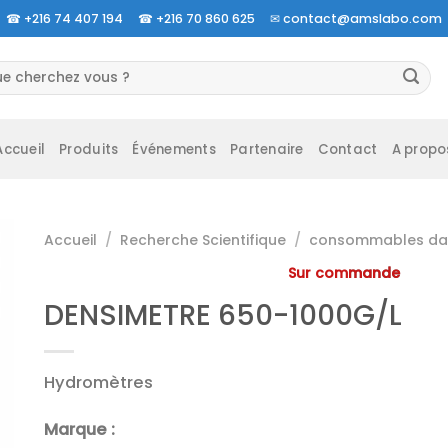
☎
+216 74 407 194 ☎
+216 70 860 625 ✉
contact@amslabo.com
herche
 :
Accueil
Produits
Événements
Partenaire
Contact
A propo
Accueil
/
Recherche Scientifique
/
consommables da 
Sur commande
DENSIMETRE 650-1000G/L
Hydromètres
Marque :