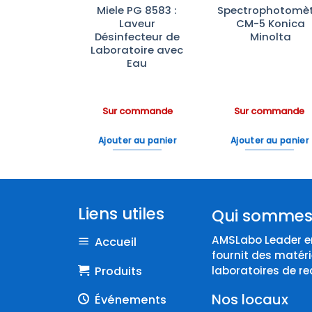
ifugeuse
Miele PG 8583 :
Spectrophotomèt
6-16KHS :
Laveur
CM-5 Konica
gérée et
Désinfecteur de
Minolta
nte Haute
Laboratoire avec
ormance
Eau
ommande
Sur commande
Sur commande
 au panier
Ajouter au panier
Ajouter au panier
Liens utiles
Qui sommes
AMSLabo Leader en
Accueil
fournit des matéri
Produits
laboratoires de re
Nos locaux
Événements