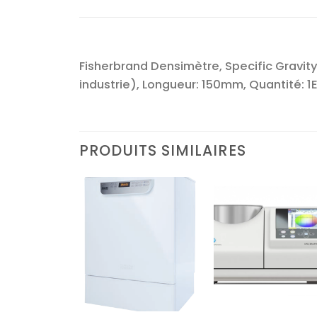
Fisherbrand Densimètre, Specific Gravity 
industrie), Longueur: 150mm, Quantité: 1
PRODUITS SIMILAIRES
Ajouter
Ajouter
Ajoute
à la liste
à la liste
à la lis
d’envies
d’envies
d’envi