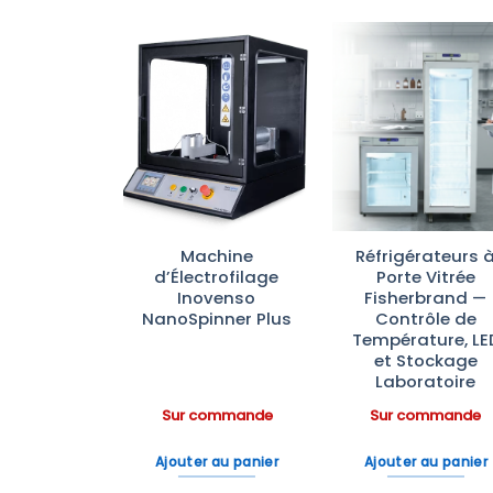
Ajouter
Ajouter
Ajoute
à la liste
à la liste
à la lis
d’envies
d’envies
d’envi
ateurs de
Machine
Réfrigérateurs 
ratoire
d’Électrofilage
Porte Vitrée
rbrand™—
Inovenso
Fisherbrand —
e à –20°C
NanoSpinner Plus
Contrôle de
ble et
Température, LE
omique
et Stockage
Laboratoire
ommande
Sur commande
Sur commande
 au panier
Ajouter au panier
Ajouter au panier