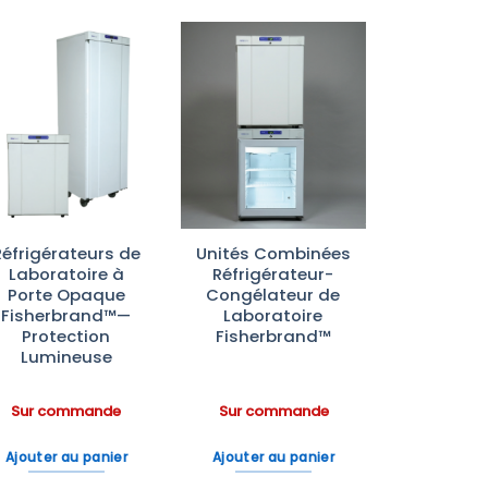
Ajouter
Ajouter
à la liste
à la liste
d’envies
d’envies
Réfrigérateurs de
Unités Combinées
Laboratoire à
Réfrigérateur-
Porte Opaque
Congélateur de
Fisherbrand™—
Laboratoire
Protection
Fisherbrand™
Lumineuse
Sur commande
Sur commande
Ajouter au panier
Ajouter au panier