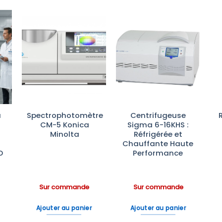
r
Ajouter
Ajouter
te
à la liste
à la liste
es
d’envies
d’envies
à
Spectrophotomètre
Centrifugeuse
CM-5 Konica
Sigma 6-16KHS :
Minolta
Réfrigérée et
Chauffante Haute
D
Performance
Sur commande
Sur commande
Ajouter au panier
Ajouter au panier