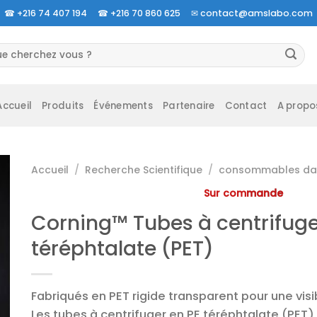
☎
+216 74 407 194 ☎
+216 70 860 625 ✉
contact@amslabo.com
herche
 :
Accueil
Produits
Événements
Partenaire
Contact
A propo
Accueil
/
Recherche Scientifique
/
consommables da 
Sur commande
Corning™ Tubes à centrifuge
téréphtalate (PET)
Fabriqués en PET rigide transparent pour une visi
Les tubes à centrifuger en PE téréphtalate (PET