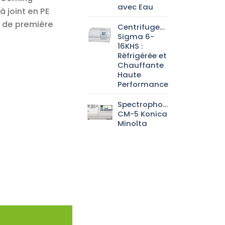
avec Eau
 joint en PE
r de première
Centrifugeuse
Sigma 6-
16KHS :
Réfrigérée et
Chauffante
Haute
Performance
Spectrophotomètre
CM-5 Konica
Minolta
éphtalate (PET)