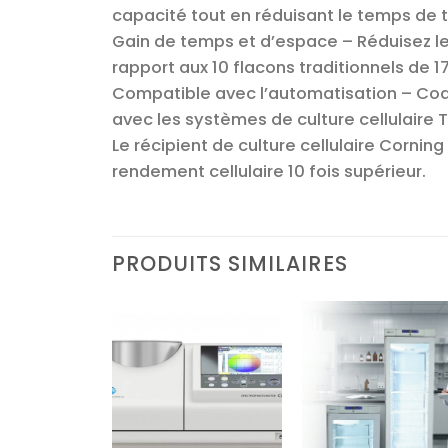
capacité tout en réduisant le temps de 
Gain de temps et d’espace – Réduisez le
rapport aux 10 flacons traditionnels de 1
Compatible avec l’automatisation – Cod
avec les systèmes de culture cellulair
Le récipient de culture cellulaire Corni
rendement cellulaire 10 fois supérieur.
PRODUITS SIMILAIRES
Ajouter
Ajouter
Ajoute
à la liste
à la liste
à la lis
d’envies
d’envies
d’envi