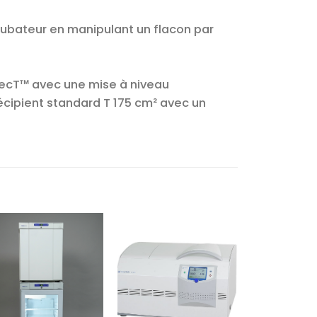
cubateur en manipulant un flacon par
lecT™ avec une mise à niveau
écipient standard T 175 cm² avec un
Ajouter
Ajouter
à la liste
à la liste
d’envies
d’envies