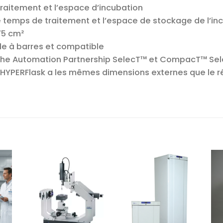
traitement et l’espace d’incubation
 temps de traitement et l’espace de stockage de l’in
75 cm²
e à barres et compatible
e The Automation Partnership SelecT™ et CompacT™ Se
ng HYPERFlask a les mêmes dimensions externes que le r
r
Ajouter
Ajouter
te
à la liste
à la liste
es
d’envies
d’envies