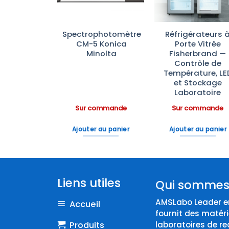
ateurs de
Spectrophotomètre
Réfrigérateurs 
ratoire
CM-5 Konica
Porte Vitrée
rbrand™—
Minolta
Fisherbrand —
e à –20°C
Contrôle de
ble et
Température, LE
omique
et Stockage
Laboratoire
ommande
Sur commande
Sur commande
 au panier
Ajouter au panier
Ajouter au panier
Liens utiles
Qui sommes
AMSLabo Leader en
Accueil
fournit des matéri
Produits
laboratoires de re