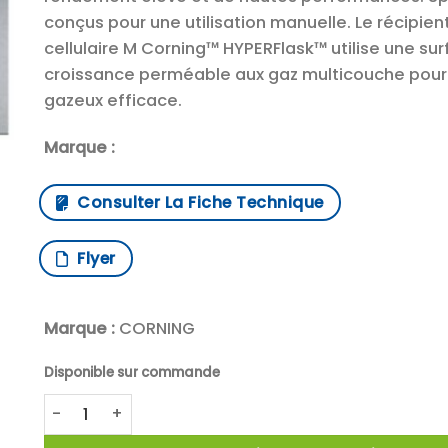
conçus pour une utilisation manuelle. Le récipien
cellulaire M Corning™ HYPERFlask™ utilise une su
croissance perméable aux gaz multicouche pou
gazeux efficace.
Marque :
Consulter La Fiche Technique
Flyer
Marque :
CORNING
Disponible sur commande
quantité de Corning™ Récipients pour culture cellul