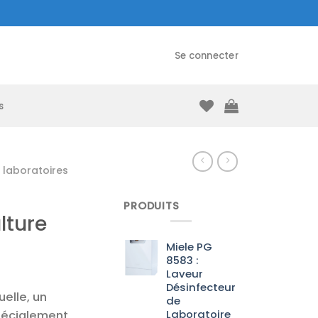
Se connecter
s
laboratoires
PRODUITS
lture
Miele PG
8583 :
Laveur
Désinfecteur
elle, un
de
Laboratoire
pécialement