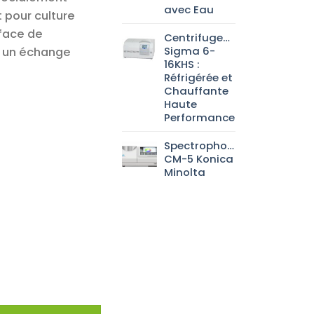
avec Eau
t pour culture
rface de
Centrifugeuse
Sigma 6-
r un échange
16KHS :
Réfrigérée et
Chauffante
Haute
Performance
Spectrophotomètre
CM-5 Konica
Minolta
aire HYPERFlask™