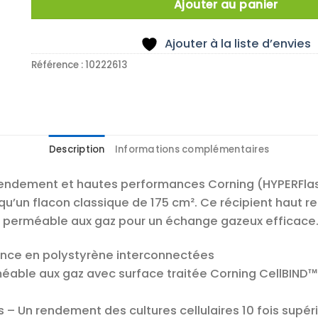
Ajouter au panier
Ajouter à la liste d’envies
Référence :
10222613
Description
Informations complémentaires
ut rendement et hautes performances Corning (HYPERFla
un flacon classique de 175 cm². Ce récipient haut r
 perméable aux gaz pour un échange gazeux efficace
sance en polystyrène interconnectées
éable aux gaz avec surface traitée Corning CellBIND
 – Un rendement des cultures cellulaires 10 fois supér