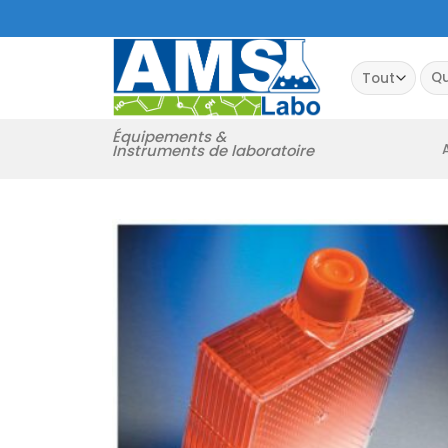
Passer
au
contenu
Rec
pour
Équipements &
Instruments de laboratoire
Ajouter
à la
liste
d’envies