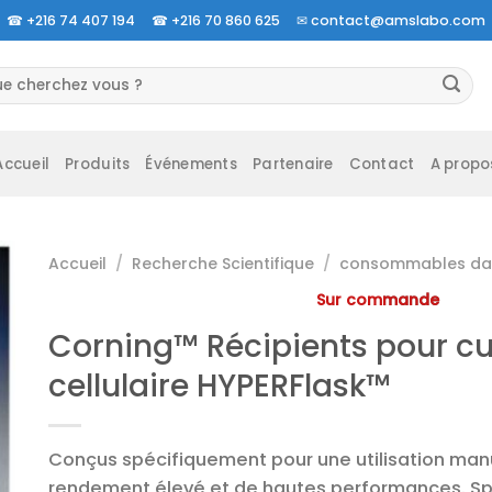
☎
+216 74 407 194 ☎
+216 70 860 625 ✉
contact@amslabo.com
herche
 :
Accueil
Produits
Événements
Partenaire
Contact
A propo
Accueil
/
Recherche Scientifique
/
consommables da 
Sur commande
Corning™ Récipients pour cu
cellulaire HYPERFlask™
Conçus spécifiquement pour une utilisation manu
rendement élevé et de hautes performances. S