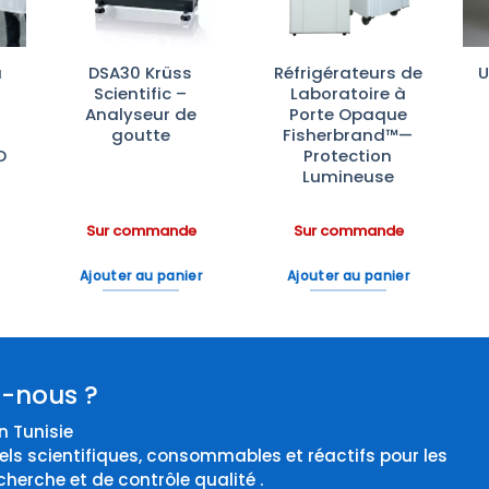
à
DSA30 Krüss
Réfrigérateurs de
U
Scientific –
Laboratoire à
Analyseur de
Porte Opaque
goutte
Fisherbrand™—
D
Protection
Lumineuse
Sur commande
Sur commande
Ajouter au panier
Ajouter au panier
-nous ?
 Tunisie
els scientifiques, consommables et réactifs pour les
cherche et de contrôle qualité .