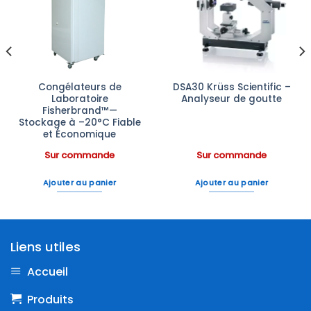
Ajouter
Ajouter
à la liste
à la liste
d’envies
d’envies
Congélateurs de
DSA30 Krüss Scientific –
Laboratoire
Analyseur de goutte
Fisherbrand™—
Stockage à –20°C Fiable
et Économique
Sur commande
Sur commande
Ajouter au panier
Ajouter au panier
Liens utiles
Accueil
Produits