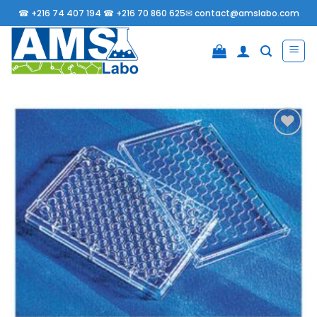
Passer
☎
+216 74 407 194 ☎
+216 70 860 625✉
contact@amslabo.com
au
contenu
Ajouter
à la
liste
d’envies