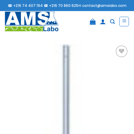
Passer
☎
+216 74 407 194 ☎
+216 70 860 625✉
contact@amslabo.com
au
contenu
Ajouter
à la
liste
d’envies