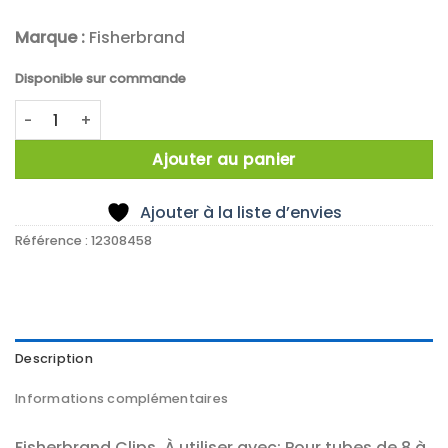
Marque :
Fisherbrand
Disponible sur commande
quantité de CLIPS FOR FB68915 FOR 8-11MM DIAMETER TUBES
Ajouter au panier
Ajouter à la liste d’envies
Référence :
12308458
Description
Informations complémentaires
Fisherbrand Clips, À utiliser avec: Pour tubes de 8 à