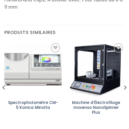
11 mm
PRODUITS SIMILAIRES
Ajouter
Ajouter
à la liste
à la liste
d’envies
d’envies
Spectrophotomètre CM-
Machine d’Électrofilage
5 Konica Minolta
Inovenso NanoSpinner
Plus