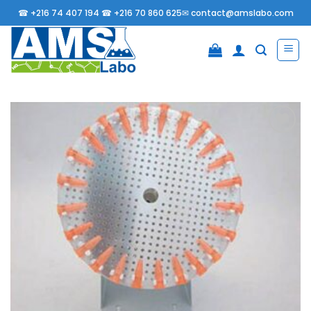
Passer
☎
+216 74 407 194 ☎
+216 70 860 625✉
contact@amslabo.com
au
contenu
Ajouter
à la
liste
d’envies