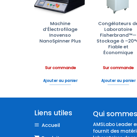
0 Krüss
Machine
Congélateurs d
tific –
d’Électrofilage
Laboratoire
seur de
Inovenso
Fisherbrand™—
utte
NanoSpinner Plus
Stockage à –20
Fiable et
Économique
ommande
Sur commande
Sur commande
 au panier
Ajouter au panier
Ajouter au panier
Liens utiles
Qui sommes
AMSLabo Leader en
Accueil
fournit des matéri