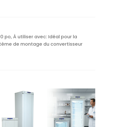
o, À utiliser avec: Idéal pour la
ystème de montage du convertisseur
Ajouter
Ajouter
à la liste
à la liste
d’envies
d’envies