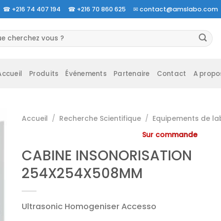
☎
+216 74 407 194 ☎
+216 70 860 625 ✉
contact@amslabo.com
herche
 :
Accueil
Produits
Événements
Partenaire
Contact
A propo
Accueil
/
Recherche Scientifique
/
Equipements de la
Sur commande
CABINE INSONORISATION
254X254X508MM
Ultrasonic Homogeniser Accesso