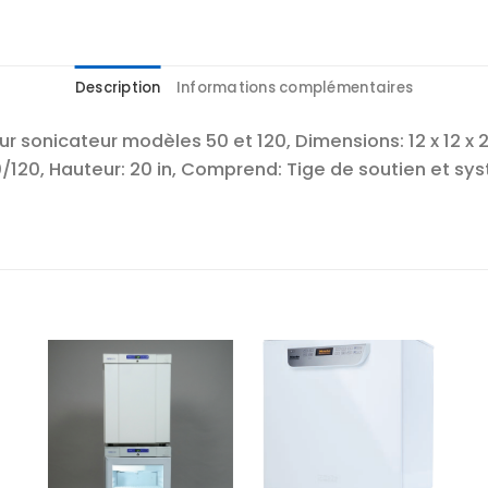
Description
Informations complémentaires
 sonicateur modèles 50 et 120, Dimensions: 12 x 12 x 20 p
50/120, Hauteur: 20 in, Comprend: Tige de soutien et s
r
Ajouter
Ajouter
te
à la liste
à la liste
es
d’envies
d’envies