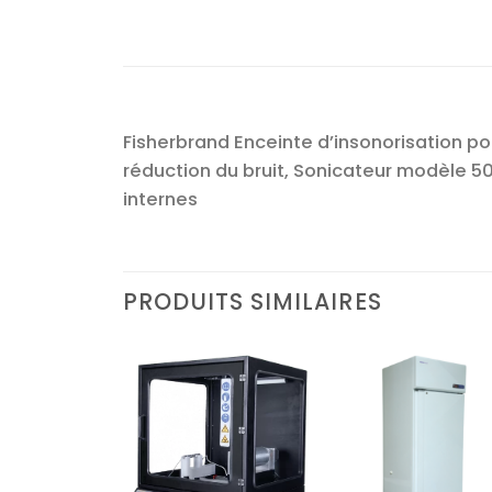
Fisherbrand Enceinte d’insonorisation pour
réduction du bruit, Sonicateur modèle 
internes
PRODUITS SIMILAIRES
Ajouter
Ajouter
Ajoute
à la liste
à la liste
à la lis
d’envies
d’envies
d’envi