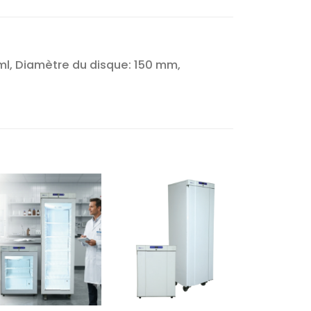
ml, Diamètre du disque: 150 mm,
Ajouter
Ajouter
à la liste
à la liste
d’envies
d’envies