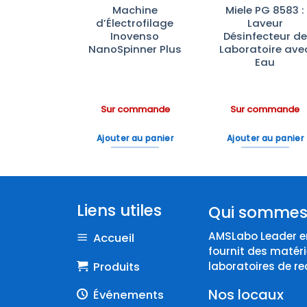
ifugeuse
Machine
Miele PG 8583 :
6-16KHS :
d’Électrofilage
Laveur
gérée et
Inovenso
Désinfecteur de
nte Haute
NanoSpinner Plus
Laboratoire ave
ormance
Eau
ommande
Sur commande
Sur commande
 au panier
Ajouter au panier
Ajouter au panier
Liens utiles
Qui sommes
AMSLabo Leader en
Accueil
fournit des matéri
Produits
laboratoires de re
Nos locaux
Événements