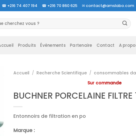
☎
+216 74 407 194 ☎
+216 70 860 625 ✉
contact@amslabo.com
herche
 :
Accueil
Produits
Événements
Partenaire
Contact
A propo
Accueil
/
Recherche Scientifique
/
consommables da 
Sur commande
BUCHNER PORCELAINE FILTRE
Entonnoirs de filtration en po
Marque :