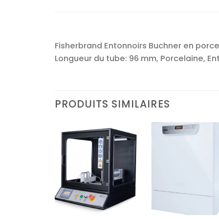
Fisherbrand Entonnoirs Buchner en porcel
Longueur du tube: 96 mm, Porcelaine, Ento
PRODUITS SIMILAIRES
Ajouter
Ajouter
Ajoute
à la liste
à la liste
à la lis
d’envies
d’envies
d’envi