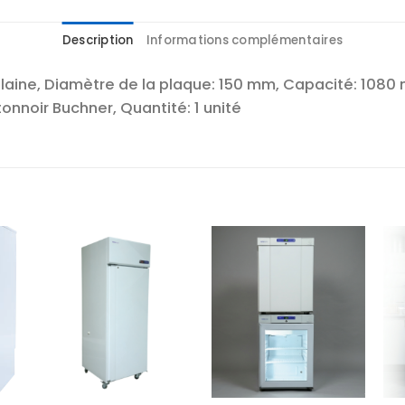
Description
Informations complémentaires
aine, Diamètre de la plaque: 150 mm, Capacité: 1080 
nnoir Buchner, Quantité: 1 unité
r
Ajouter
Ajouter
te
à la liste
à la liste
es
d’envies
d’envies