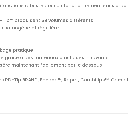
ltifonctions robuste pour un fonctionnement sans pro
-Tip™ produisent 59 volumes différents
tion homogène et régulière
ckage pratique
ue grâce à des matériaux plastiques innovants
insère maintenant facilement par le dessous
ntes PD-Tip BRAND, Encode™, Repet, Combitips™, Combit