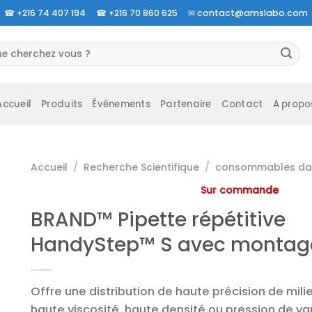
☎
+216 74 407 194 ☎
+216 70 860 625 ✉
contact@amslabo.com
herche
 :
Accueil
Produits
Événements
Partenaire
Contact
A propo
Accueil
/
Recherche Scientifique
/
consommables da 
Sur commande
BRAND™ Pipette répétitive
HandyStep™ S avec montage
Offre une distribution de haute précision de milie
haute viscosité, haute densité ou pression de va