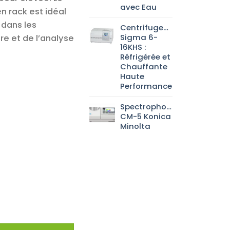
avec Eau
 rack est idéal
 dans les
Centrifugeuse
Sigma 6-
re et de l’analyse
16KHS :
Réfrigérée et
Chauffante
Haute
Performance
Spectrophotomètre
CM-5 Konica
Minolta
 S avec montage en rack