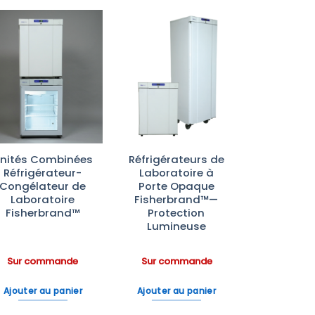
Ajouter
Ajouter
à la liste
à la liste
d’envies
d’envies
nités Combinées
Réfrigérateurs de
Réfrigérateur-
Laboratoire à
Congélateur de
Porte Opaque
Laboratoire
Fisherbrand™—
Fisherbrand™
Protection
Lumineuse
Sur commande
Sur commande
Ajouter au panier
Ajouter au panier