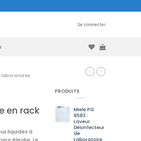
Se connecter
s
laboratoires
PRODUITS
 en rack
Miele PG
8583 :
Laveur
Désinfecteur
ux liquides à
de
Laboratoire
peur élevée. Le