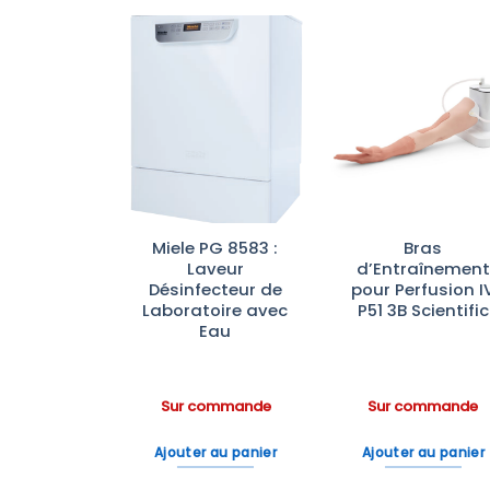
Ajouter
Ajouter
Ajoute
à la liste
à la liste
à la lis
d’envies
d’envies
d’envi
rateurs à
Miele PG 8583 :
Bras
 Vitrée
Laveur
d’Entraînement
rbrand —
Désinfecteur de
pour Perfusion I
rôle de
Laboratoire avec
P51 3B Scientific
ture, LED
Eau
tockage
ratoire
ommande
Sur commande
Sur commande
 au panier
Ajouter au panier
Ajouter au panier