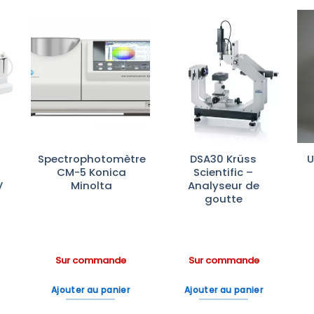
r
Ajouter
Ajouter
te
à la liste
à la liste
es
d’envies
d’envies
Spectrophotomètre
DSA30 Krüss
U
CM-5 Konica
Scientific –
V
Minolta
Analyseur de
goutte
Sur commande
Sur commande
Ajouter au panier
Ajouter au panier