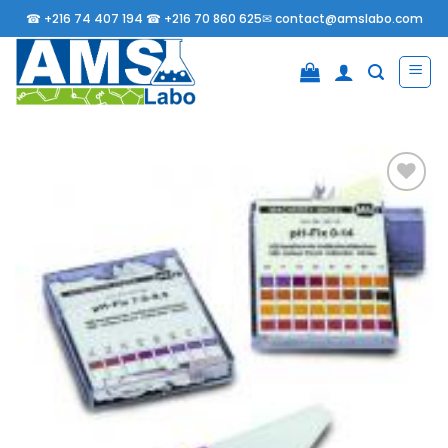
Passer
☎
+216 74 407 194 ☎
+216 70 860 625✉
contact@amslabo.com
au
contenu
Ajouter
à la
liste
d’envies