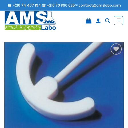
Passer
☎
+216 74 407 194 ☎
+216 70 860 625✉
contact@amslabo.com
au
contenu
Ajouter
à la
liste
d’envies