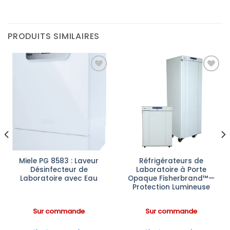
PRODUITS SIMILAIRES
Ajouter
Ajouter
à la liste
à la liste
d’envies
d’envies
Miele PG 8583 : Laveur
Réfrigérateurs de
Désinfecteur de
Laboratoire à Porte
Laboratoire avec Eau
Opaque Fisherbrand™—
Protection Lumineuse
Sur commande
Sur commande