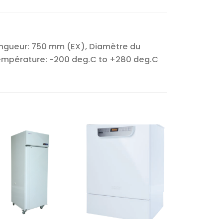
Longueur: 750 mm (EX), Diamètre du
, Température: -200 deg.C to +280 deg.C
Ajouter
Ajouter
à la liste
à la liste
d’envies
d’envies