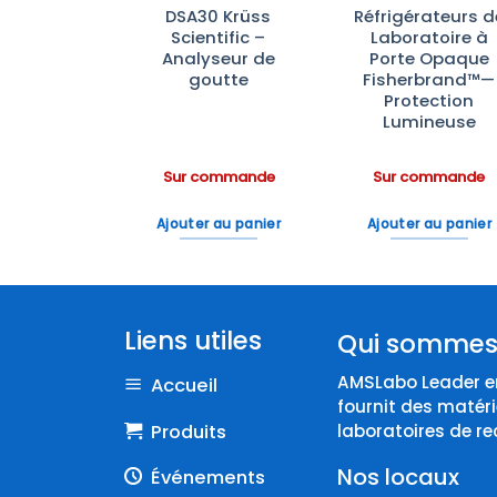
photomètre
DSA30 Krüss
Réfrigérateurs d
 Konica
Scientific –
Laboratoire à
nolta
Analyseur de
Porte Opaque
goutte
Fisherbrand™—
Protection
Lumineuse
ommande
Sur commande
Sur commande
 au panier
Ajouter au panier
Ajouter au panier
Liens utiles
Qui sommes
AMSLabo Leader en
Accueil
fournit des matéri
Produits
laboratoires de re
Nos locaux
Événements