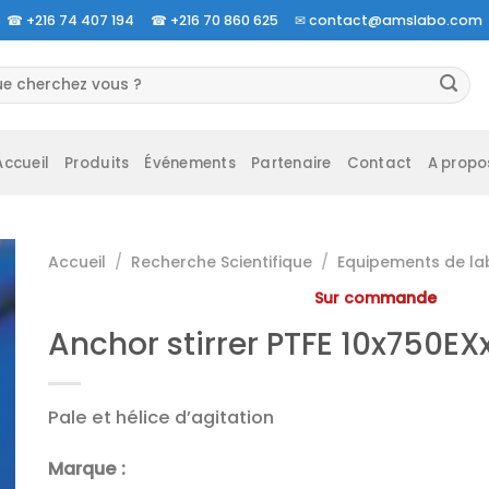
☎
+216 74 407 194 ☎
+216 70 860 625 ✉
contact@amslabo.com
herche
 :
Accueil
Produits
Événements
Partenaire
Contact
A propo
Accueil
/
Recherche Scientifique
/
Equipements de la
Sur commande
Anchor stirrer PTFE 10x750E
Pale et hélice d’agitation
Marque :