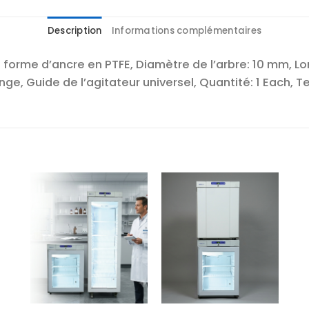
Description
Informations complémentaires
en forme d’ancre en PTFE, Diamètre de l’arbre: 10 mm, 
lange, Guide de l’agitateur universel, Quantité: 1 Each
r
Ajouter
Ajouter
te
à la liste
à la liste
es
d’envies
d’envies