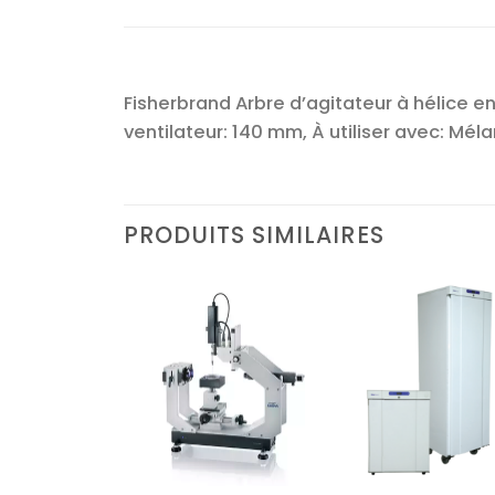
Fisherbrand Arbre d’agitateur à hélice 
ventilateur: 140 mm, À utiliser avec: Mé
PRODUITS SIMILAIRES
Ajouter
Ajouter
Ajoute
à la liste
à la liste
à la lis
d’envies
d’envies
d’envi