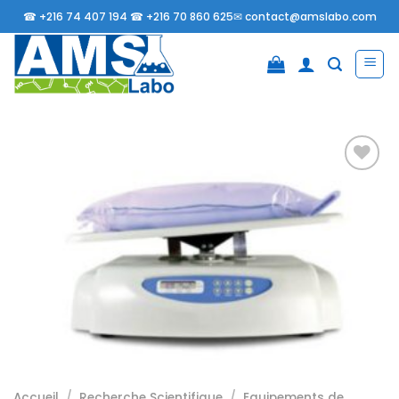
Passer
☎
+216 74 407 194 ☎
+216 70 860 625✉
contact@amslabo.com
au
contenu
Ajouter
à la
liste
d’envies
Accueil
/
Recherche Scientifique
/
Equipements de