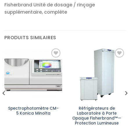
Fisherbrand Unité de dosage / rinçage
supplémentaire, complète
PRODUITS SIMILAIRES
Ajouter
Ajouter
à la liste
à la liste
d’envies
d’envies
Spectrophotomètre CM-
Réfrigérateurs de
5 Konica Minolta
Laboratoire à Porte
Opaque Fisherbrand™—
Protection Lumineuse