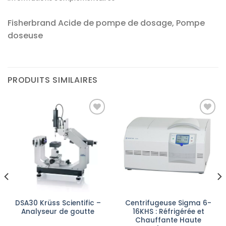
Fisherbrand Acide de pompe de dosage, Pompe
doseuse
PRODUITS SIMILAIRES
Ajouter
Ajouter
à la liste
à la liste
d’envies
d’envies
DSA30 Krüss Scientific –
Centrifugeuse Sigma 6-
Analyseur de goutte
16KHS : Réfrigérée et
Chauffante Haute