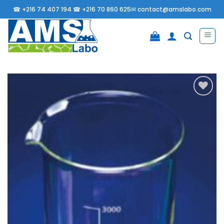
Passer
☎
+216 74 407 194 ☎
+216 70 860 625✉
contact@amslabo.com
au
contenu
Ajouter
à la
liste
d’envies