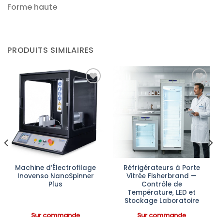
Forme haute
PRODUITS SIMILAIRES
Ajouter
Ajouter
à la liste
à la liste
d’envies
d’envies
Machine d’Électrofilage
Réfrigérateurs à Porte
Inovenso NanoSpinner
Vitrée Fisherbrand —
Plus
Contrôle de
Température, LED et
Stockage Laboratoire
Sur commande
Sur commande