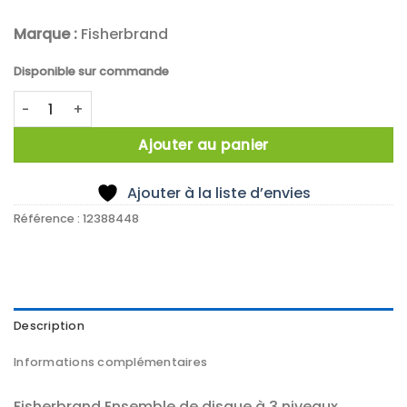
Marque :
Fisherbrand
Disponible sur commande
quantité de 3 TIER DISC ASSEMBLY COMPLETE WITH 12 CLIP
Ajouter au panier
Ajouter à la liste d’envies
Référence :
12388448
Description
Informations complémentaires
Fisherbrand Ensemble de disque à 3 niveaux,