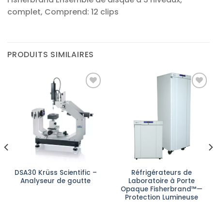
complet, Comprend: 12 clips
PRODUITS SIMILAIRES
Ajouter
Ajouter
à la liste
à la liste
d’envies
d’envies
DSA30 Krüss Scientific –
Réfrigérateurs de
Analyseur de goutte
Laboratoire à Porte
Opaque Fisherbrand™—
Protection Lumineuse