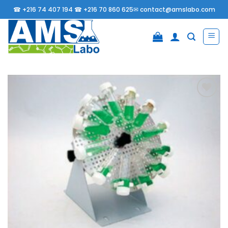
Passer
☎
+216 74 407 194 ☎
+216 70 860 625✉
contact@amslabo.com
au
contenu
Ajouter
à la
liste
d’envies