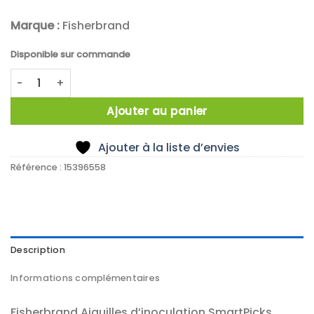
Marque :
Fisherbrand
Disponible sur commande
quantité de 2000 x smartPicks , Mini, Needle Point 1.28"
Ajouter au panier
Ajouter à la liste d’envies
Référence :
15396558
Description
Informations complémentaires
Fisherbrand Aiguilles d’inoculation SmartPicks,