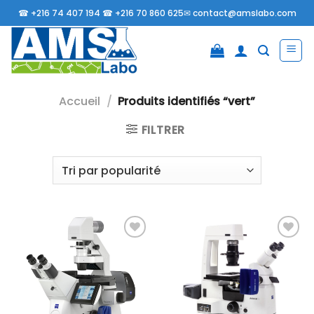
Passer
☎
+216 74 407 194 ☎
+216 70 860 625✉
contact@amslabo.com
au
contenu
Accueil
/
Produits identifiés “vert”
FILTRER
Ajouter
Ajouter
à la liste
à la liste
d’envies
d’envies