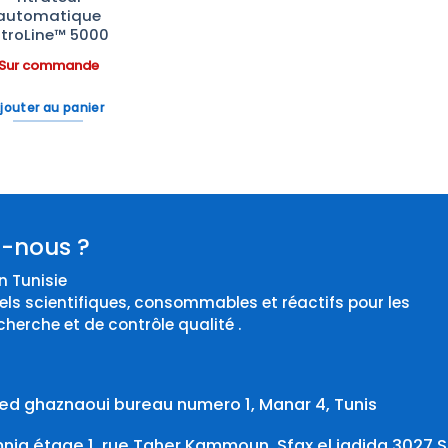
automatique
itroLine™ 5000
Sur commande
jouter au panier
-nous ?
 Tunisie
els scientifiques, consommables et réactifs pour les
cherche et de contrôle qualité .
d ghaznaoui bureau numero 1, Manar 4, Tunis
ia étage 1, rue Taher Kammoun, Sfax el jadida 3027 S