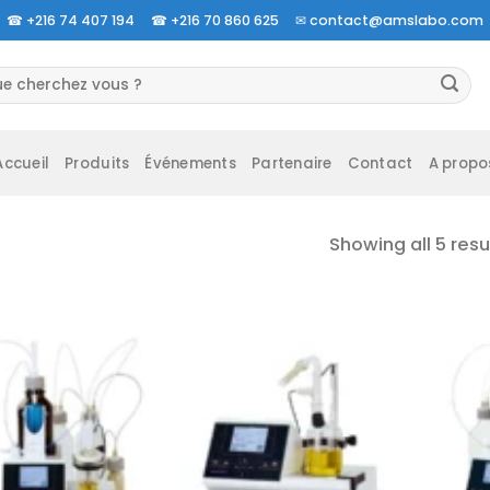
☎
+216 74 407 194 ☎
+216 70 860 625 ✉
contact@amslabo.com
herche
 :
Accueil
Produits
Événements
Partenaire
Contact
A propo
Showing all 5 resu
Ajouter
Ajouter
à la liste
à la liste
d’envies
d’envies