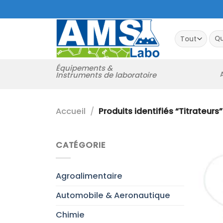
Passer
au
contenu
Rec
pour
Équipements &
Instruments de laboratoire
Accueil
/
Produits identifiés “Titrateurs”
CATÉGORIE
Agroalimentaire
Automobile & Aeronautique
Chimie