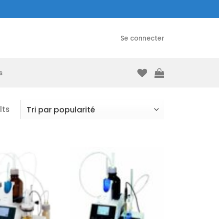
Se connecter
s
lts
Ajouter
Ajouter
à la liste
à la liste
d’envies
d’envies