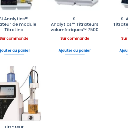
SI Analytics™
SI
SI 
rateur de module
Analytics™ Titrateurs
Titrat
TitroLine
volumétriques™ 7500
Sur commande
Sur commande
Su
jouter au panier
Ajouter au panier
Ajou
Ajouter
à la liste
d’envies
Titrateur