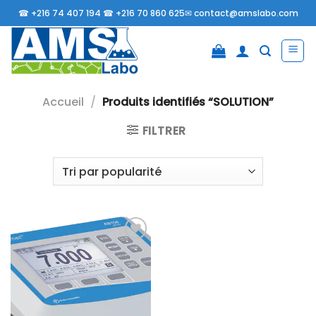
Passer
☎
+216 74 407 194 ☎
+216 70 860 625✉
contact@amslabo.com
au
contenu
Accueil
/
Produits identifiés “SOLUTION”
FILTRER
Ajouter
à la liste
d’envies