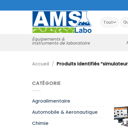
Passer
au
contenu
Rec
pour
Équipements &
Instruments de laboratoire
Accueil
/
Produits identifiés “simulateu
CATÉGORIE
Agroalimentaire
Automobile & Aeronautique
Chimie