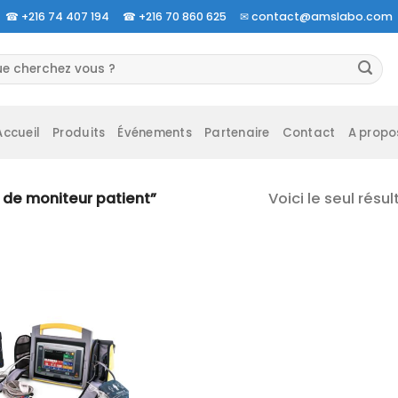
☎
+216 74 407 194 ☎
+216 70 860 625 ✉
contact@amslabo.com
herche
 :
Accueil
Produits
Événements
Partenaire
Contact
A propo
Voici le seul résul
r de moniteur patient”
Ajouter
à la liste
d’envies