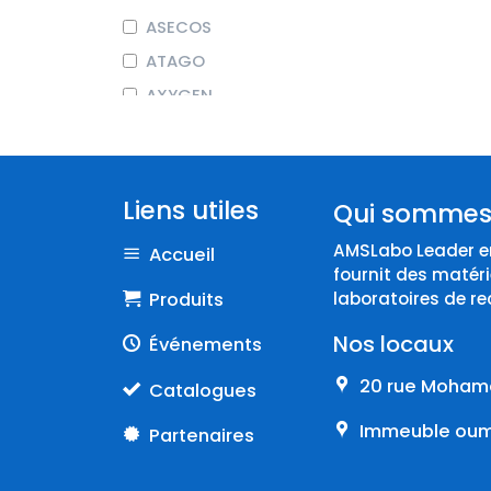
ASECOS
ATAGO
AXYGEN
BEHR LABOR-TECHNIK
BIOCHROM
BIOSEB
Liens utiles
Qui sommes
BRAND
AMSLabo Leader en
Accueil
COLE-PARMER
fournit des matéri
CORNING
Produits
laboratoires de re
DURAN
Nos locaux
Événements
Endo
20 rue Mohame
Catalogues
EPPENDORF
Immeuble oumn
Partenaires
ERLAB
FISHERBRAND