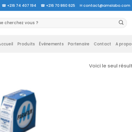
☎
+216 74 407 194 ☎
+216 70 860 625 ✉
contact@amslabo.com
herche
 :
Accueil
Produits
Événements
Partenaire
Contact
A propo
Voici le seul résul
Ajouter
à la liste
d’envies