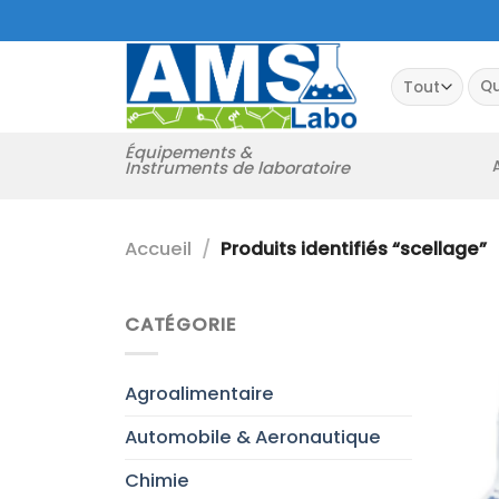
Passer
au
contenu
Rec
pour
Équipements &
Instruments de laboratoire
Accueil
/
Produits identifiés “scellage”
CATÉGORIE
Agroalimentaire
Automobile & Aeronautique
Chimie