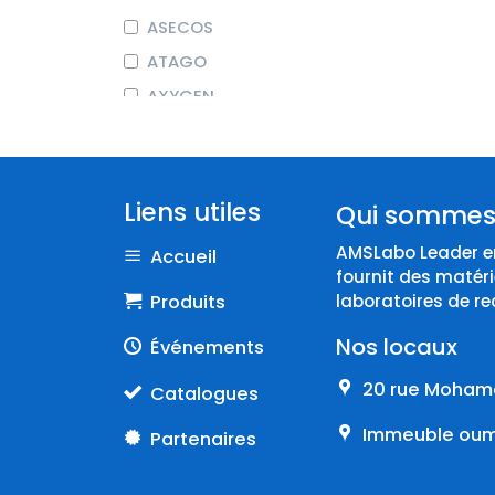
ASECOS
ATAGO
AXYGEN
BEHR LABOR-TECHNIK
BIOCHROM
BIOSEB
Liens utiles
Qui sommes
BRAND
AMSLabo Leader en
Accueil
COLE-PARMER
fournit des matéri
CORNING
Produits
laboratoires de re
DURAN
Nos locaux
Événements
Endo
20 rue Mohame
Catalogues
EPPENDORF
Immeuble oumn
Partenaires
ERLAB
FISHERBRAND