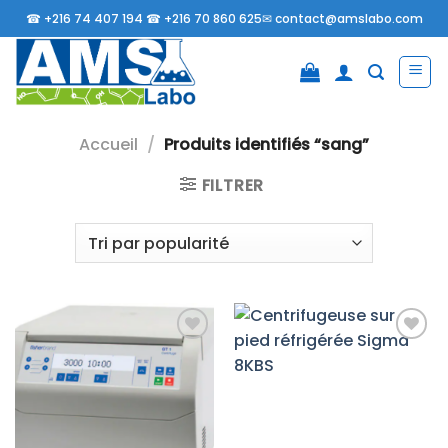
Passer
☎
+216 74 407 194 ☎
+216 70 860 625✉
contact@amslabo.com
au
contenu
Accueil
/
Produits identifiés “sang”
FILTRER
Ajouter
Ajouter
à la liste
à la liste
d’envies
d’envies