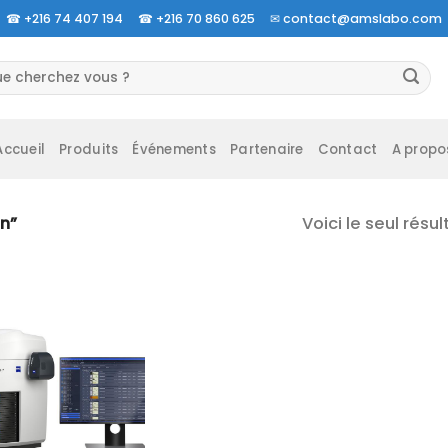
☎
+216 74 407 194 ☎
+216 70 860 625 ✉
contact@amslabo.com
herche
 :
Accueil
Produits
Événements
Partenaire
Contact
A propo
Voici le seul résul
on”
Ajouter
à la liste
d’envies