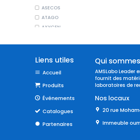
ASECOS
ATAGO
AXYGEN
BEHR LABOR-TECHNIK
BIOCHROM
BIOSEB
Liens utiles
Qui sommes
BRAND
AMSLabo Leader en
Accueil
COLE-PARMER
fournit des matéri
CORNING
Produits
laboratoires de re
DURAN
Nos locaux
Événements
Endo
20 rue Mohame
Catalogues
EPPENDORF
Immeuble oumn
Partenaires
ERLAB
FISHERBRAND