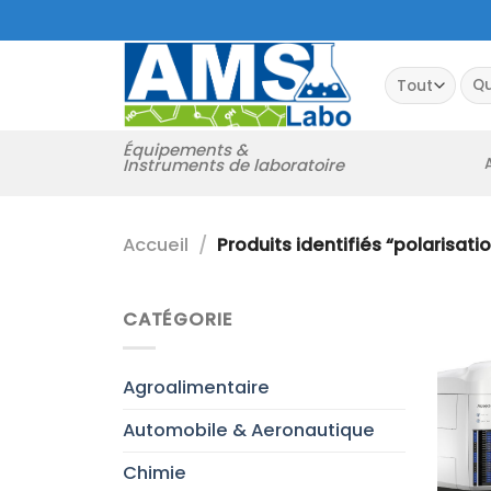
Passer
au
contenu
Rec
pour
Équipements &
Instruments de laboratoire
Accueil
/
Produits identifiés “polarisati
CATÉGORIE
Agroalimentaire
Automobile & Aeronautique
Chimie