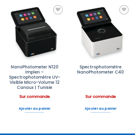
Ajouter
Ajouter
à la liste
à la liste
d’envies
d’envies
NanoPhotometer N120
Spectrophotomètre
Implen –
NanoPhotometer C40
Spectrophotomètre UV-
Visible Micro-Volume 12
Canaux | Tunisie
Sur commande
Sur commande
Ajouter au panier
Ajouter au panier