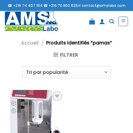
Passer
☎
+216 74 407 194 ☎
+216 70 860 625✉
contact@amslabo.com
au
contenu
Accueil
/
Produits identifiés “pamas”
FILTRER
Ajouter
à la liste
d’envies