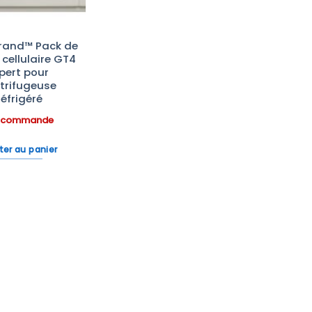
brand™ Pack de
 cellulaire GT4
pert pour
trifugeuse
éfrigéré
r commande
ter au panier