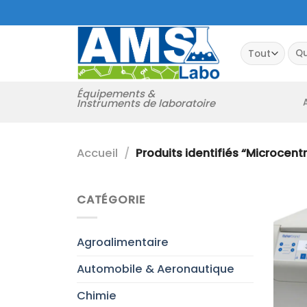
Passer
au
contenu
Rec
pour
Équipements &
Instruments de laboratoire
Accueil
/
Produits identifiés “Microcent
CATÉGORIE
Agroalimentaire
Automobile & Aeronautique
Chimie