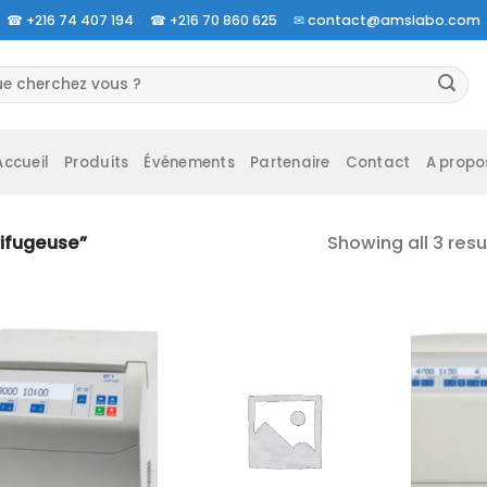
☎
+216 74 407 194 ☎
+216 70 860 625 ✉
contact@amslabo.com
herche
 :
Accueil
Produits
Événements
Partenaire
Contact
A propo
Showing all 3 resu
rifugeuse”
Ajouter
Ajouter
à la liste
à la liste
d’envies
d’envies