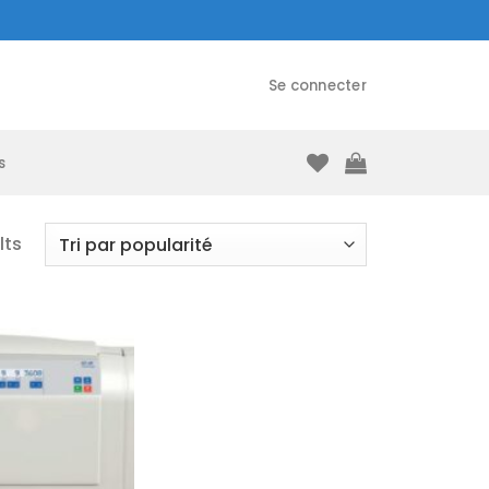
Se connecter
s
lts
Ajouter
à la liste
d’envies