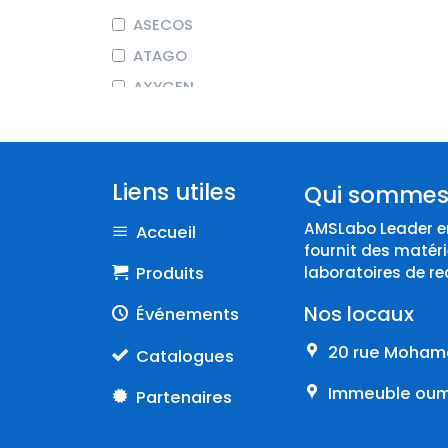
ASECOS
ATAGO
AXYGEN
BEHR LABOR-TECHNIK
BIOCHROM
BIOSEB
Liens utiles
Qui sommes
BRAND
AMSLabo Leader en
Accueil
COLE-PARMER
fournit des matéri
CORNING
Produits
laboratoires de re
DURAN
Nos locaux
Événements
Endo
20 rue Mohame
Catalogues
EPPENDORF
Immeuble oumn
Partenaires
ERLAB
FISHERBRAND