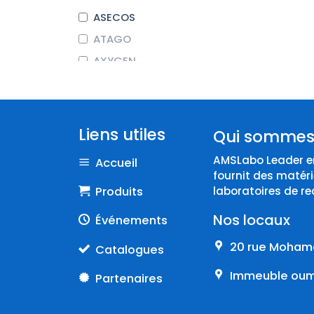
ASECOS
ATAGO
AXYGEN
BEHR LABOR-TECHNIK
BIOCHROM
BIOSEB
Liens utiles
Qui sommes
BRAND
AMSLabo Leader en
Accueil
COLE-PARMER
fournit des matéri
CORNING
Produits
laboratoires de re
DURAN
Nos locaux
Événements
Endo
20 rue Mohame
Catalogues
EPPENDORF
Immeuble oumn
Partenaires
ERLAB
FISHERBRAND