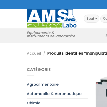
Passer
au
contenu
Rec
pour
Équipements &
Instruments de laboratoire
Accueil
/
Produits identifiés “manipulat
CATÉGORIE
Agroalimentaire
Automobile & Aeronautique
Chimie