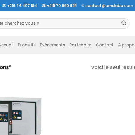
☎
+216 74 407 194 ☎
+216 70 860 625 ✉
contact@amslabo.com
herche
 :
Accueil
Produits
Événements
Partenaire
Contact
A propo
Voici le seul résul
ions”
Ajouter
à la liste
d’envies