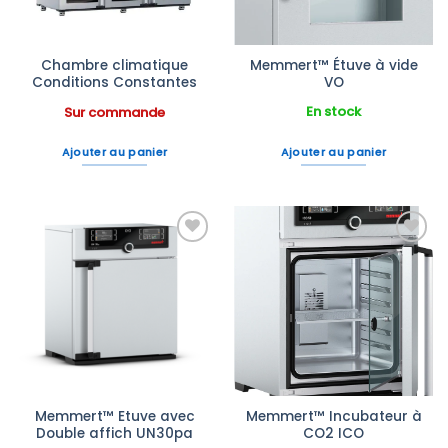
Chambre climatique
Memmert™ Étuve à vide
Conditions Constantes
VO
En stock
Sur commande
Ajouter au panier
Ajouter au panier
Ajouter
Ajouter
à la liste
à la liste
d’envies
d’envies
Memmert™ Etuve avec
Memmert™ Incubateur à
Double affich UN30pa
CO2 ICO