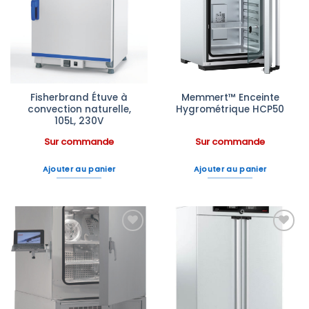
Ajouter
Ajouter
à la liste
à la liste
d’envies
d’envies
Fisherbrand Étuve à
Memmert™ Enceinte
convection naturelle,
Hygrométrique HCP50
105L, 230V
Sur commande
Sur commande
Ajouter au panier
Ajouter au panier
Ajouter
Ajouter
à la liste
à la liste
d’envies
d’envies