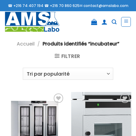
Passer
☎
+216 74 407 194 ☎
+216 70 860 625✉
contact@amslabo.com
au
contenu
Accueil
/
Produits identifiés “incubateur”
FILTRER
Ajouter
Ajouter
à la liste
à la liste
d’envies
d’envies