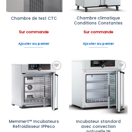
Chambre climatique
Chambre de test CTC
Conditions Constantes
Sur commande
Sur commande
Ajouter au panier
Ajouter au panier
Ajouter
Ajouter
à la liste
à la liste
d’envies
d’envies
Memmert™ Incubateurs
Incubateur standard
Refroidisseur IPPeco
avec convection
naturelle IN