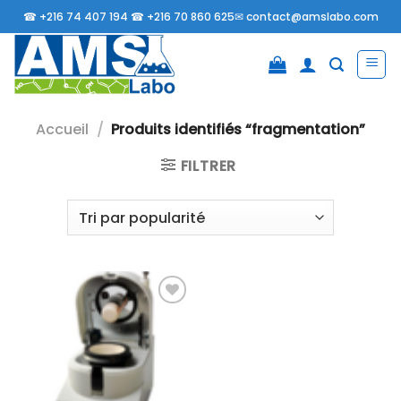
Passer
☎
+216 74 407 194 ☎
+216 70 860 625✉
contact@amslabo.com
au
contenu
Accueil
/
Produits identifiés “fragmentation”
FILTRER
Ajouter
à la liste
d’envies