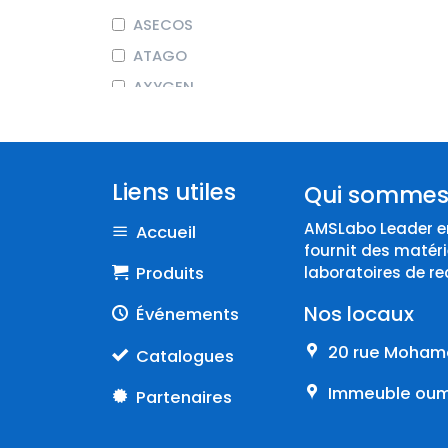
ASECOS
ATAGO
AXYGEN
BEHR LABOR-TECHNIK
BIOCHROM
BIOSEB
Liens utiles
Qui sommes
BRAND
AMSLabo Leader en
Accueil
COLE-PARMER
fournit des matéri
CORNING
Produits
laboratoires de re
DURAN
Nos locaux
Événements
Endo
20 rue Mohame
Catalogues
EPPENDORF
Immeuble oumn
Partenaires
ERLAB
FISHERBRAND