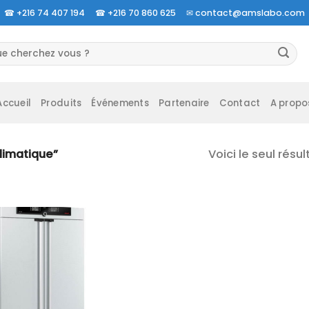
☎
+216 74 407 194 ☎
+216 70 860 625 ✉
contact@amslabo.com
herche
 :
Accueil
Produits
Événements
Partenaire
Contact
A propo
Voici le seul résul
climatique”
Ajouter
à la liste
d’envies