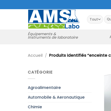
Passer
au
contenu
Rec
pour
Équipements &
Instruments de laboratoire
Accueil
/
Produits identifiés “enceinte 
CATÉGORIE
Agroalimentaire
Automobile & Aeronautique
Chimie