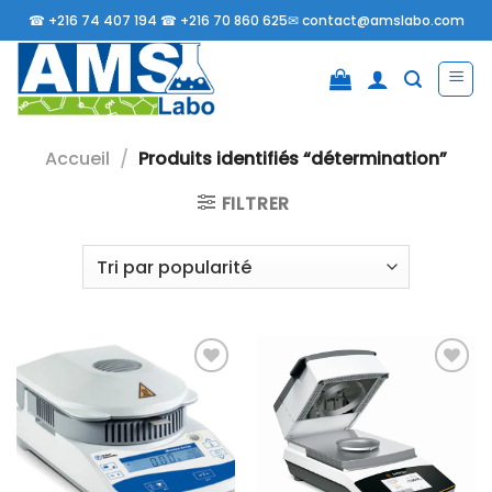
Passer
☎
+216 74 407 194 ☎
+216 70 860 625✉
contact@amslabo.com
au
contenu
Accueil
/
Produits identifiés “détermination”
FILTRER
Ajouter
Ajouter
à la liste
à la liste
d’envies
d’envies