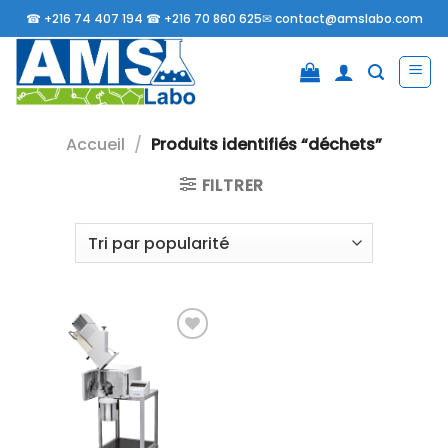
Passer
☎
+216 74 407 194 ☎
+216 70 860 625✉
contact@amslabo.com
au
contenu
Accueil
/
Produits identifiés “déchets”
FILTRER
Ajouter
à la liste
d’envies