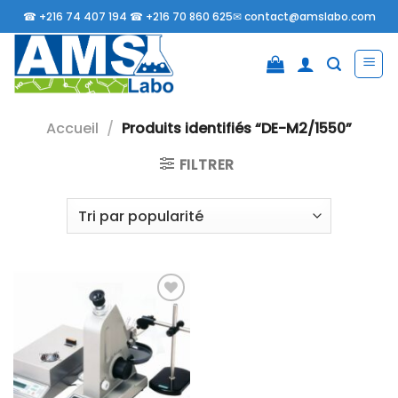
Passer
☎
+216 74 407 194 ☎
+216 70 860 625✉
contact@amslabo.com
au
contenu
Accueil
/
Produits identifiés “DE-M2/1550”
FILTRER
Ajouter
à la liste
d’envies