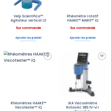
Velp Scientifica™
Rhéomètre rotatif
Agitateur vertical LS
HAAKE™ MARS™ iQ
Sur commande
Sur commande
Ajouter au panier
Ajouter au panier
Ajouter
Ajouter
à la liste
à la liste
d’envies
d’envies
Rhéomètres HAAKE™
IKA Viscosimètre
Viscotester™ iQ
Rotavisc SBS hi-vi I