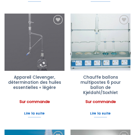
Ajouter
Ajouter
à la liste
à la liste
d’envies
d’envies
Appareil Clevenger,
Chauffe ballons
détermination des huiles
multipostes 6 pour
essentielles « légère
ballon de
Kjeldahl/Soxhlet
Sur commande
Sur commande
Lire la suite
Lire la suite