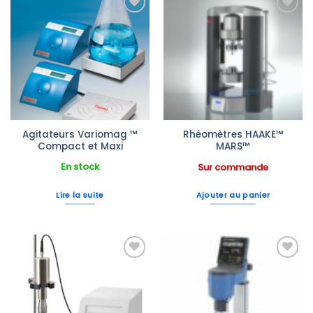
Ajouter
Ajouter
à la liste
à la liste
d’envies
d’envies
Agitateurs Variomag ™
Rhéomètres HAAKE™
Compact et Maxi
MARS™
En stock
Sur commande
Lire la suite
Ajouter au panier
Ajouter
Ajouter
à la liste
à la liste
d’envies
d’envies