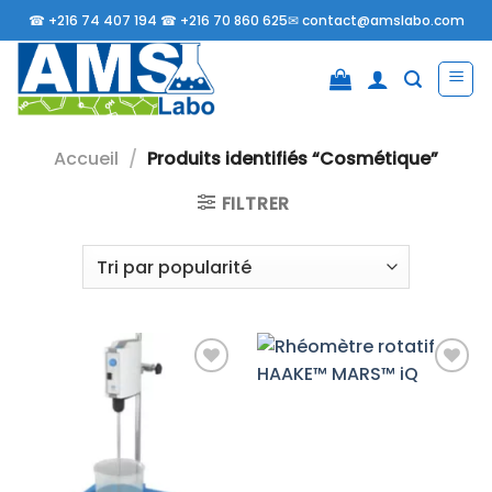
Passer
☎
+216 74 407 194 ☎
+216 70 860 625✉
contact@amslabo.com
au
contenu
Accueil
/
Produits identifiés “Cosmétique”
FILTRER
Ajouter
Ajouter
à la liste
à la liste
d’envies
d’envies