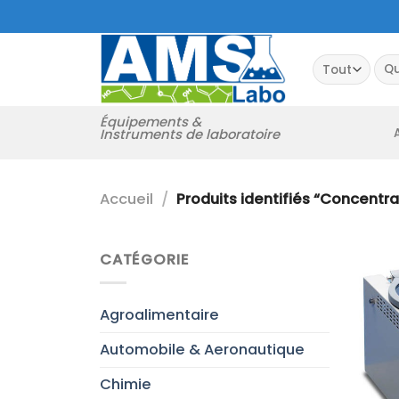
Passer
au
contenu
Rec
pour
Équipements &
Instruments de laboratoire
Accueil
/
Produits identifiés “Concentra
CATÉGORIE
Agroalimentaire
Automobile & Aeronautique
Chimie