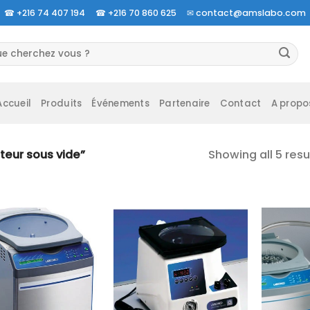
☎
+216 74 407 194 ☎
+216 70 860 625 ✉
contact@amslabo.com
herche
 :
Accueil
Produits
Événements
Partenaire
Contact
A propo
Showing all 5 resu
teur sous vide”
Ajouter
Ajouter
à la liste
à la liste
d’envies
d’envies