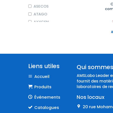
C
ASECOS
com
ATAGO
AXYGEN
BEHR LABOR-TECHNIK
A
BIOCHROM
BIOSEB
BRAND
COLE-PARMER
Liens utiles
Qui sommes
CORNING
AMSLabo Leader en
Accueil
DURAN
fournit des matéri
Endo
Produits
laboratoires de re
EPPENDORF
Nos locaux
Événements
ERLAB
20 rue Mohame
Catalogues
FISHERBRAND