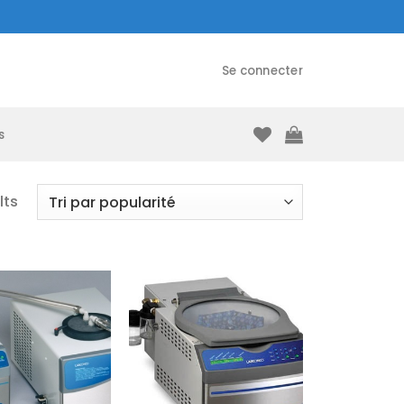
Se connecter
s
lts
Ajouter
Ajouter
à la liste
à la liste
d’envies
d’envies