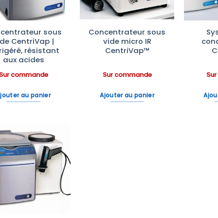
centrateur sous
Concentrateur sous
Sy
ide CentriVap |
vide micro IR
con
rigéré, résistant
CentriVap™
C
aux acides
Sur commande
Sur commande
Su
jouter au panier
Ajouter au panier
Ajou
Ajouter
à la liste
d’envies