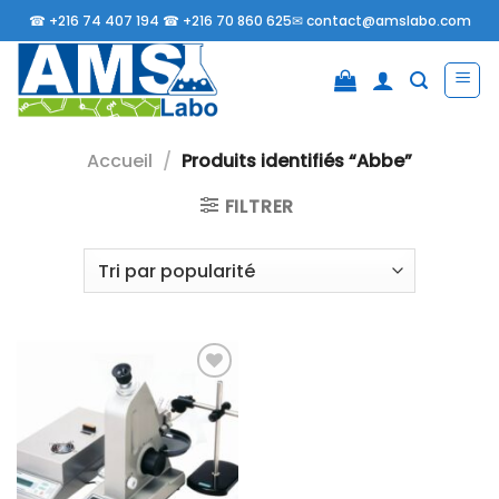
Passer
☎
+216 74 407 194 ☎
+216 70 860 625✉
contact@amslabo.com
au
contenu
Accueil
/
Produits identifiés “Abbe”
FILTRER
Ajouter
à la liste
d’envies