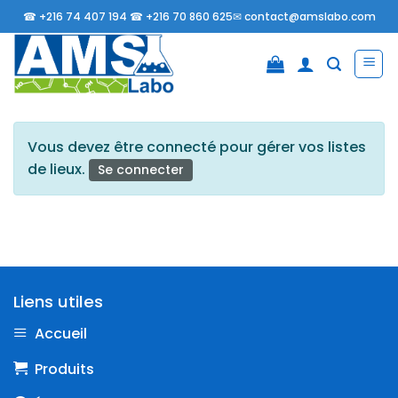
Passer
☎
+216 74 407 194 ☎
+216 70 860 625✉
contact@amslabo.com
au
contenu
Vous devez être connecté pour gérer vos listes
de lieux.
Se connecter
Liens utiles
Accueil
Produits