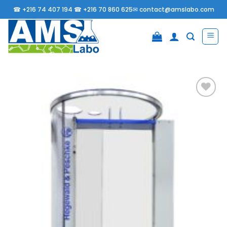
Passer
☎
+216 74 407 194 ☎
+216 70 860 625✉
contact@amslabo.com
au
contenu
Ajouter
à la
liste
d’envies