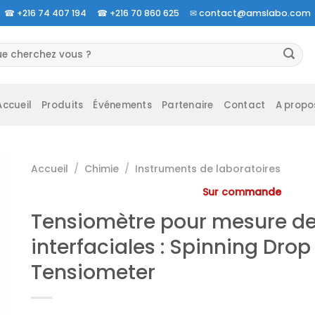
☎
+216 74 407 194 ☎
+216 70 860 625 ✉
contact@amslabo.com
herche
 :
Accueil
Produits
Événements
Partenaire
Contact
A propo
Accueil
/
Chimie
/
Instruments de laboratoires
Sur commande
Tensiomètre pour mesure de
interfaciales : Spinning Drop
Tensiometer