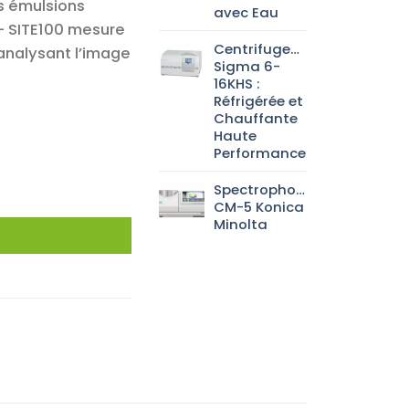
s émulsions
avec Eau
– SITE100 mesure
Centrifugeuse
 analysant l’image
Sigma 6-
16KHS :
Réfrigérée et
Chauffante
Haute
Performance
terfaciales : Spinning Drop Tensiometer
Spectrophotomètre
CM-5 Konica
Minolta