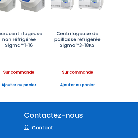
à la liste
à la liste
d’envies
d’envies
icrocentrifugeuse
Centrifugeuse de
non réfrigérée
paillasse réfrigérée
Sigma™1-16
Sigma™3-18KS
Sur commande
Sur commande
Ajouter au panier
Ajouter au panier
Contactez-nous
Contact