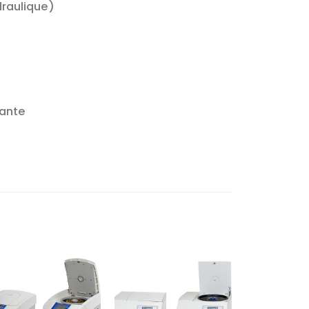
draulique)
nante
Ajouter
Ajouter