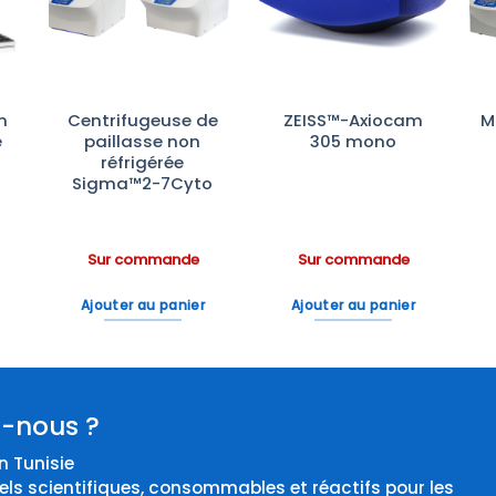
te
à la liste
à la liste
es
d’envies
d’envies
m
Centrifugeuse de
ZEISS™-Axiocam
M
e
paillasse non
305 mono
réfrigérée
Sigma™2-7Cyto
s
Sur commande
Sur commande
Ajouter au panier
Ajouter au panier
-nous ?
 Tunisie
els scientifiques, consommables et réactifs pour les