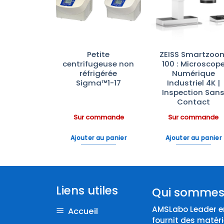
à la liste
à la liste
à la lis
d’envies
d’envies
d’envi
trifugeuse
Petite
ZEISS Smartzoo
frigérée
centrifugeuse non
100 : Microscop
a™1-14
réfrigérée
Numérique
Sigma™1-17
Industriel 4K |
Inspection San
Contact
ommande
Sur commande
Sur commande
 au panier
Ajouter au panier
Ajouter au panier
Liens utiles
Qui sommes
AMSLabo Leader en
Accueil
fournit des matéri