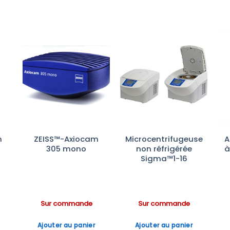
r
Ajouter
Ajouter
te
à la liste
à la liste
es
d’envies
d’envies
m
ZEISS™-Axiocam
Microcentrifugeuse
A
305 mono
non réfrigérée
à
Sigma™1-16
Sur commande
Sur commande
Ajouter au panier
Ajouter au panier