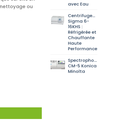
avec Eau
e nettoyage ou
Centrifugeuse
Sigma 6-
16KHS :
Réfrigérée et
Chauffante
Haute
Performance
Spectrophotomètre
CM-5 Konica
Minolta
lle – Bubble Pressure Tensiometer