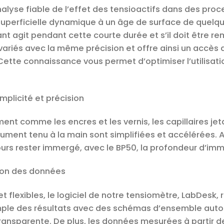
nalyse fiable de l’effet des tensioactifs dans des pr
 superficielle dynamique à un âge de surface de quelq
ant agit pendant cette courte durée et s’il doit être
ariés avec la même précision et offre ainsi un accès
Cette connaissance vous permet d’optimiser l’utilisati
mplicité et précision
ment comme les encres et les vernis, les capillaires je
trument tenu à la main sont simplifiées et accélérées. 
jours rester immergé, avec le BP50, la profondeur d’imm
ion des données
flexibles, le logiciel de notre tensiomètre, LabDesk,
mple des résultats avec des schémas d’ensemble aut
ransparente. De plus, les données mesurées à partir d