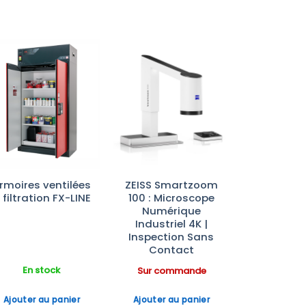
Ajouter
Ajouter
à la liste
à la liste
d’envies
d’envies
rmoires ventilées
ZEISS Smartzoom
 filtration FX-LINE
100 : Microscope
Numérique
Industriel 4K |
Inspection Sans
Contact
En stock
Sur commande
Ajouter au panier
Ajouter au panier