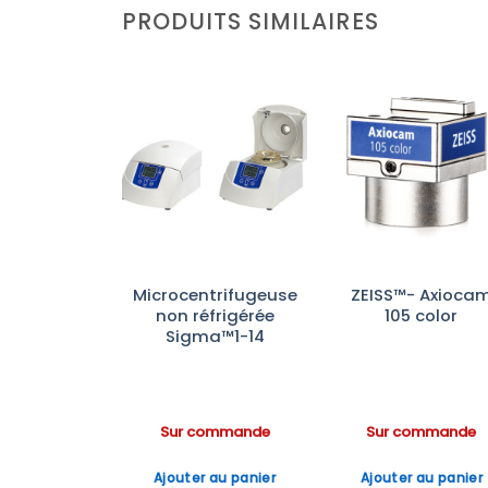
PRODUITS SIMILAIRES
Ajouter
Ajouter
Ajoute
à la liste
à la liste
à la lis
d’envies
d’envies
d’envi
tite
Microcentrifugeuse
ZEISS™- Axioca
ugeuse non
non réfrigérée
105 color
igérée
Sigma™1-14
a™1-17
ommande
Sur commande
Sur commande
 au panier
Ajouter au panier
Ajouter au panier