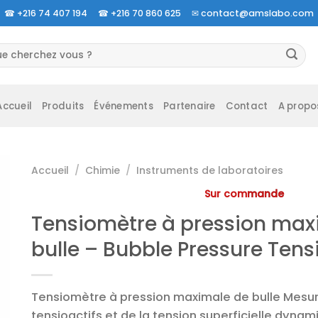
☎
+216 74 407 194 ☎
+216 70 860 625 ✉
contact@amslabo.com
herche
 :
Accueil
Produits
Événements
Partenaire
Contact
A propo
Accueil
/
Chimie
/
Instruments de laboratoires
Sur commande
Tensiomètre à pression max
bulle – Bubble Pressure Ten
Tensiomètre à pression maximale de bulle Mesur
tensioactifs et de la tension superficielle dynami