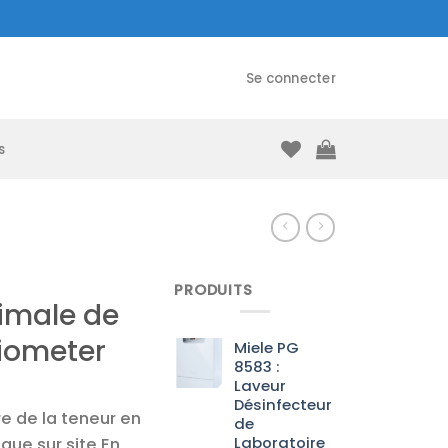
Se connecter
s
PRODUITS
imale de
siometer
Miele PG
8583 :
Laveur
Désinfecteur
e de la teneur en
de
Laboratoire
que sur site En