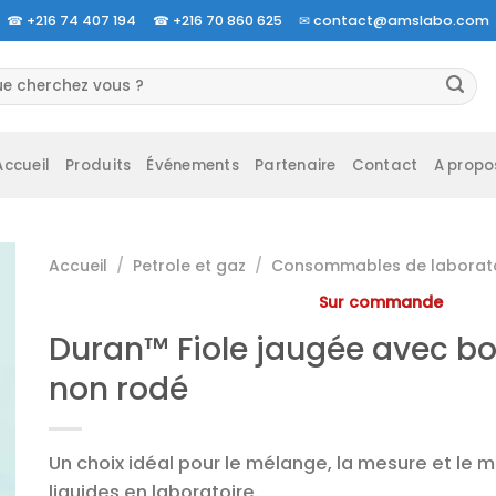
☎
+216 74 407 194 ☎
+216 70 860 625 ✉
contact@amslabo.com
herche
 :
Accueil
Produits
Événements
Partenaire
Contact
A propo
Accueil
/
Petrole et gaz
/
Consommables de laborato
Sur commande
Duran™ Fiole jaugée avec b
non rodé
Un choix idéal pour le mélange, la mesure et le m
liquides en laboratoire.