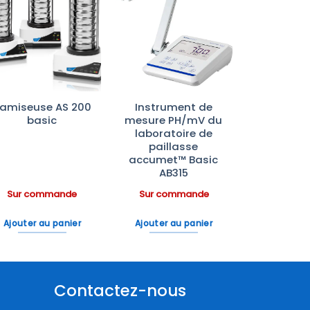
Ajouter
Ajouter
à la liste
à la liste
d’envies
d’envies
amiseuse AS 200
Instrument de
basic
mesure PH/mV du
laboratoire de
paillasse
accumet™ Basic
AB315
Sur commande
Sur commande
Ajouter au panier
Ajouter au panier
Contactez-nous