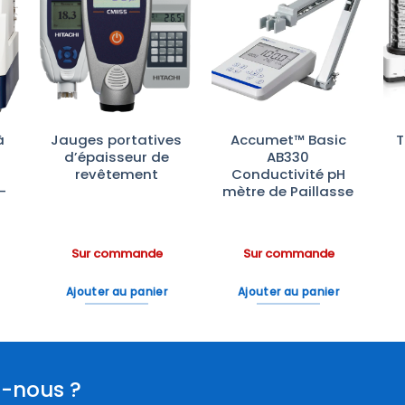
r
Ajouter
Ajouter
te
à la liste
à la liste
es
d’envies
d’envies
à
Jauges portatives
Accumet™ Basic
T
d’épaisseur de
AB330
revêtement
Conductivité pH
-
mètre de Paillasse
Sur commande
Sur commande
Ajouter au panier
Ajouter au panier
-nous ?