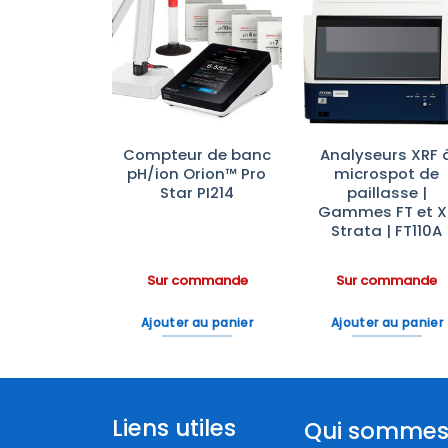
Ajouter
Ajouter
Ajoute
à la liste
à la liste
à la lis
d’envies
d’envies
d’envi
urs XRF à
Compteur de banc
Analyseurs XRF 
spot de
pH/ion Orion™ Pro
microspot de
lasse |
Star PI214
paillasse |
 FT et X-
Gammes FT et X
ta | X-
Strata | FT110A
ata920
ommande
Sur commande
Sur commande
 au panier
Ajouter au panier
Ajouter au panier
Liens utiles
Qui sommes