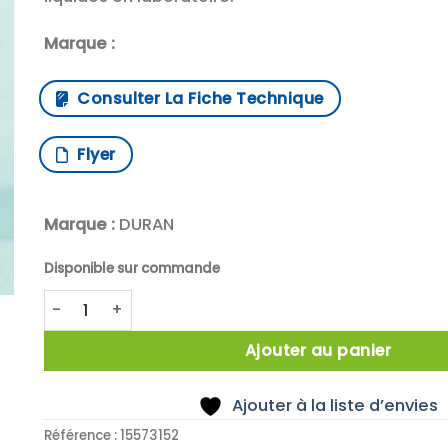
Marque :
Consulter La Fiche Technique
Flyer
Marque :
DURAN
Disponible sur commande
quantité de Duran™ Fiole jaugée avec bouchon non
Ajouter au panier
Ajouter à la liste d’envies
Référence :
15573152