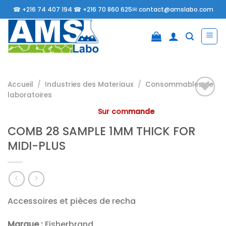
Passer
☎
+216 74 407 194 ☎
+216 70 860 625✉
contact@amslabo.com
au
contenu
Accueil
/
Industries des Materiaux
/
Consommables de
laboratoires
Sur commande
Ajouter
COMB 28 SAMPLE 1MM THICK FOR
à la
liste
MIDI-PLUS
d’envies
Accessoires et pièces de recha
Marque :
Fisherbrand