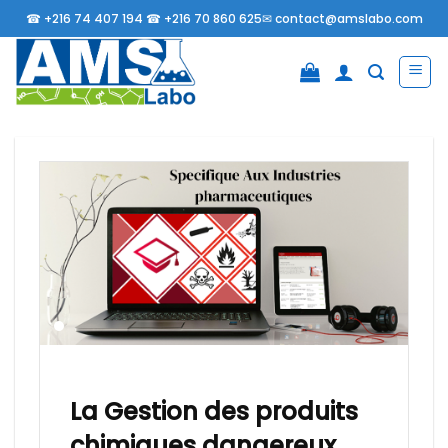
Passer
☎
+216 74 407 194 ☎
+216 70 860 625✉
contact@amslabo.com
au
contenu
La Gestion des produits
chimiques dangereux,